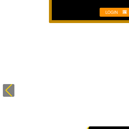
LOGIN