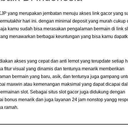
P yang merupakan jembatan menuju akses
link gacor
yang s
 termutakhir hari ini. dengan minimal deposit yang murah cukup
 saja kamu sudah bisa merasakan pengalaman bermain di
link s
ang menawarkan berbagai keuntungan yang bisa kamu dapatk
iakan akses yang cepat dan anti lemot yang terupdate setiap h
ga fitur visual yang dinamis dan tentunya menarik memberikan
aman bermain yang baru, asik, dan tentunya juga gampang unt
ai maxwin atau kemenangan maksimal yang dapat dicapai da
permainan slot. Sebagai situs
slot gacor
juga didukung dengan
ai bonus menarik dan juga layanan 24 jam nonstop yangg respo
ga ramah.