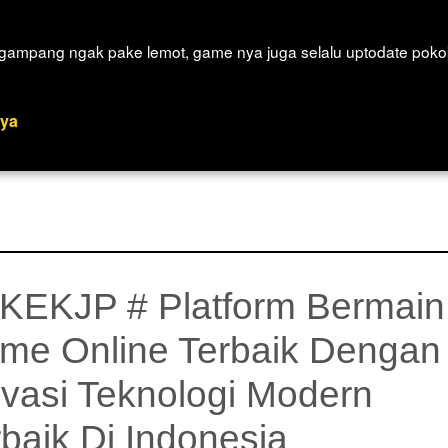
 gampang ngak pake lemot, game nya juga selalu uptodate pok
aya
KEKJP # Platform Bermain
me Online Terbaik Dengan
ovasi Teknologi Modern
baik Di Indonesia