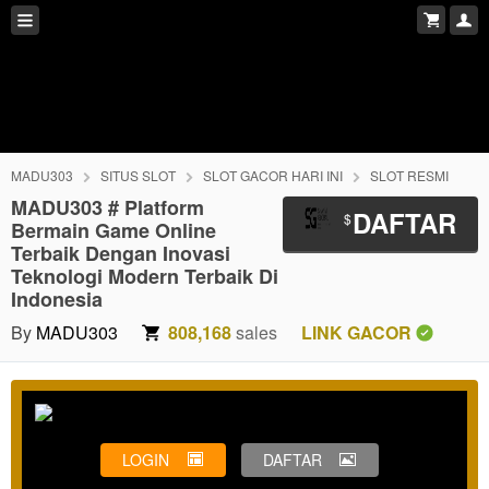
MADU303
SITUS SLOT
SLOT GACOR HARI INI
SLOT RESMI
MADU303 # Platform
DAFTAR
$
Bermain Game Online
Terbaik Dengan Inovasi
Teknologi Modern Terbaik Di
Indonesia
By
MADU303
808,168
sales
LINK GACOR
LOGIN
DAFTAR