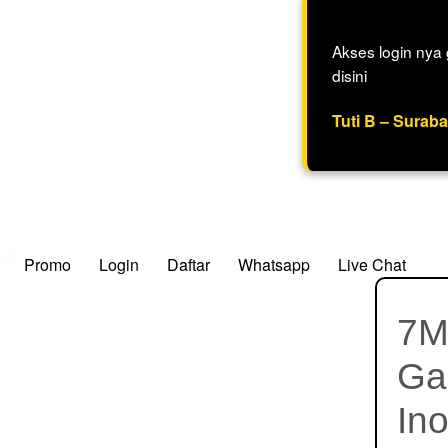
pakai. Link gacornya selalu
Akses login nya
disini
Tuti B – Surab
Promo
Login
Daftar
Whatsapp
Live Chat
7M
Ga
In