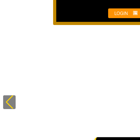
LOGIN