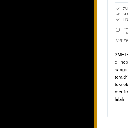
Regu
Inc
7M
SELE
Inc
SL
7MET
Inc
LI
Terb
Ex
Terb
mo
This i
V
i
e
7METE
w
di In
l
sanga
i
terakh
c
teknol
e
n
menik
s
lebih 
e
d
e
t
a