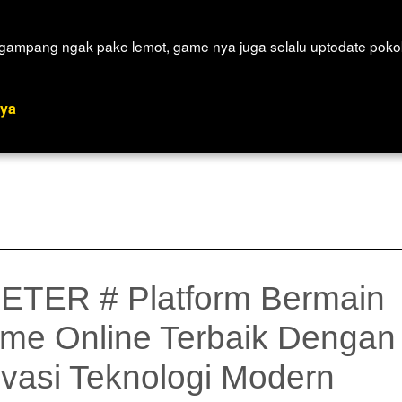
 gampang ngak pake lemot, game nya juga selalu uptodate pok
aya
ETER # Platform Bermain
me Online Terbaik Dengan
ovasi Teknologi Modern