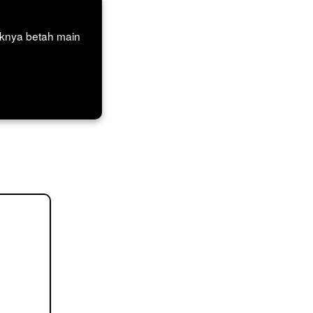
oknya betah main