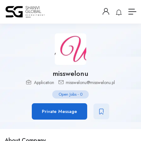
misswelonu
Application
misswelonu@misswelonu.pl
Open Jobs
-
0
Private Message
About Company